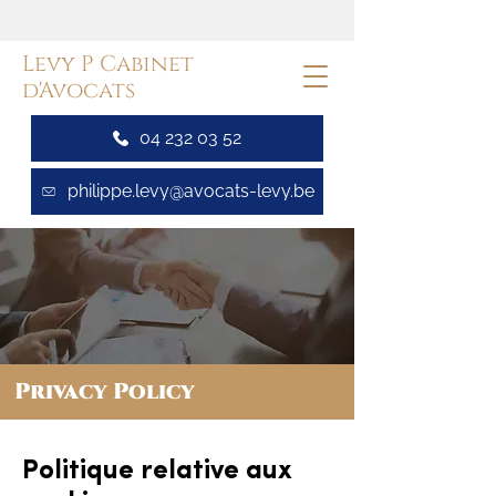
Levy P Cabinet
d'Avocats
04 232 03 52
philippe.levy@avocats-levy.be
Privacy Policy
Politique relative aux