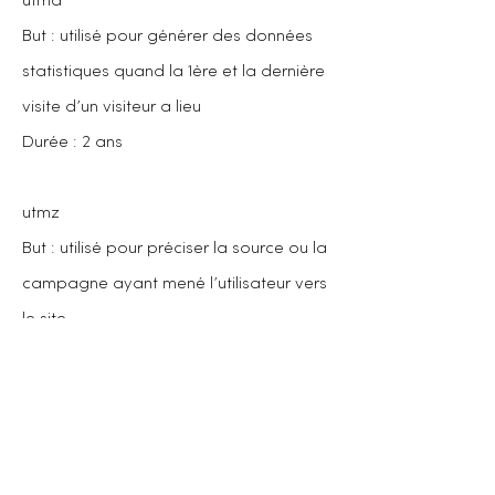
utma
But : utilisé pour générer des données
statistiques quand la 1ère et la dernière
visite d’un visiteur a lieu
Durée : 2 ans
utmz
But : utilisé pour préciser la source ou la
campagne ayant mené l’utilisateur vers
le site
Durée : 6 mois
Gestion des cookies
Gestion des cookies via le navigateur :