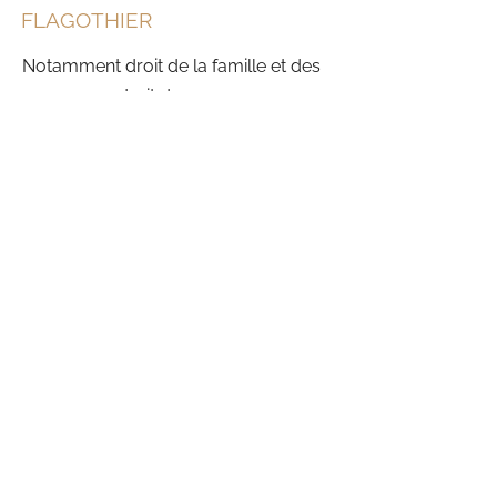
FLAGOTHIER
Notamment droit de la famille et des
personnes, droit des assurances,
recouvrement de créances