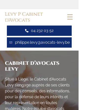
Levy P Cabinet
d'Avocats
04 232 03 52
philippe.levy@avocats-levy.be
CABINET D’AVOCATS
LEVY
Situé à Liège, le Cabinet d’Avocats
Levy s’engage auprès de ses clients
pour des conseils, des informations,
pour la défense de leurs intérêts et
leur représentation en toutes
matières. Notre équipe d’avocats